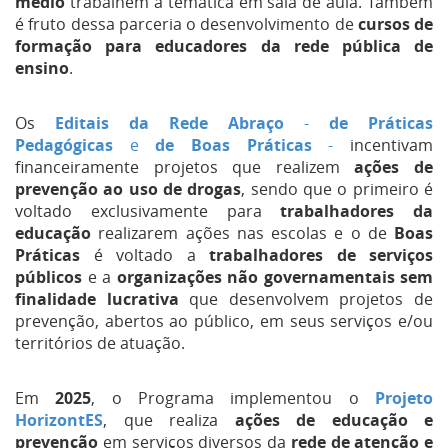
médio
trabalhem a temática em sala de aula. Também
é fruto dessa parceria o desenvolvimento de
cursos de
formação para educadores da rede pública de
ensino
.
Os
Editais da Rede Abraço
-
de Práticas
Pedagógicas
e
de Boas Práticas
-
incentivam
financeiramente projetos que realizem
ações de
prevenção ao uso de drogas
, sendo que o primeiro é
voltado exclusivamente para
trabalhadores da
educação
realizarem ações nas escolas e o de
Boas
Práticas
é voltado a
trabalhadores de serviços
públicos
e a
organizações não governamentais sem
finalidade lucrativa
que desenvolvem projetos de
prevenção, abertos ao público, em seus serviços e/ou
territórios de atuação.
Em
2025
, o Programa implementou o
Projeto
HorizontES
, que realiza
ações de educação e
prevenção
em serviços diversos da
rede de atenção e