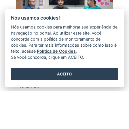
Nós usamos cookies!
Nós usamos cookies para melhorar sua experiência de
02/06/2026
navegação no portal. Ao utilizar este site, você
concorda com a política de monitoramento de
De pequenas reuniões a oficinas
culturais: conheça o projeto ‘Jovens
cookies. Para ter mais informações sobre como isso é
Artistas’ do CAPSi Cariacica
feito, acesse
Política de Cookies
.
Se você concorda, clique em ACEITO.
No projeto são realizadas atividades
direcionadas a fortalecer os vínculos
socioafetivos, estimular a expressão
ACEITO
criativa e apoiar a adesão ao tratamento
no CAPSi.
Leia mais