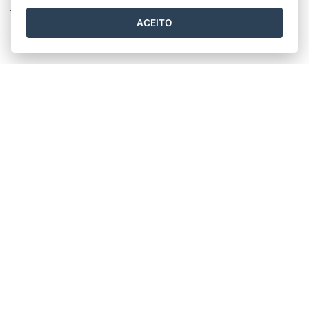
formas, cores e, …
Leia mais
ACEITO